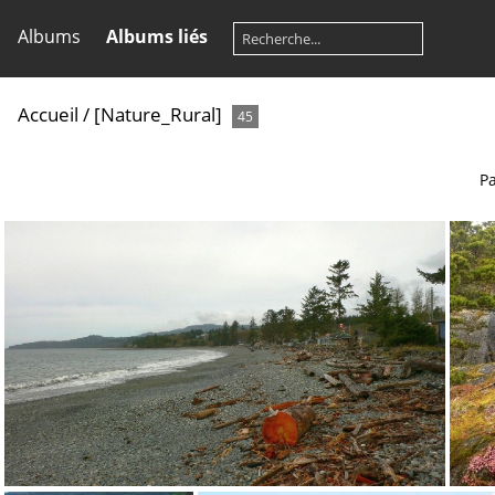
Albums
Albums liés
Accueil
/
[Nature_Rural]
45
Pa