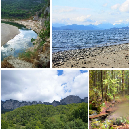
Vancouver bois sur la plage
Vanc
Gardon
Vancouver plage