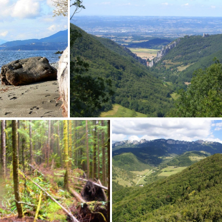
ouver nature
Vancouver océan
Pelafol