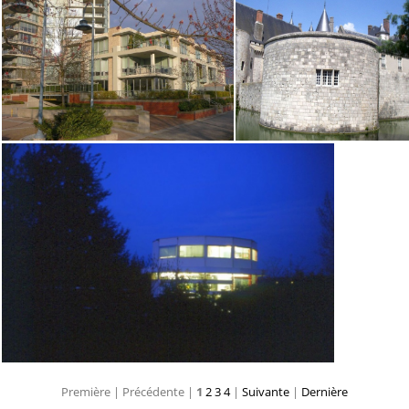
Première |
Précédente |
1
2
3
4
|
Suivante
|
Dernière